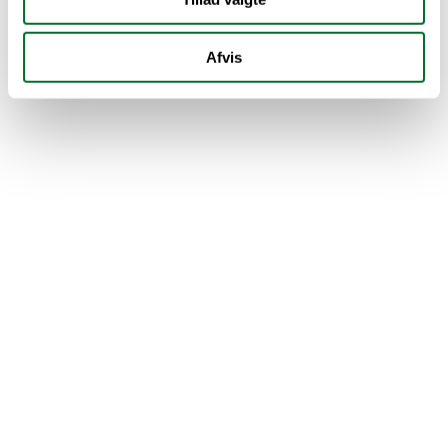
Afvis
Er du i tvivl om, hvor du skal 
starte?
Tal med en vejleder og få hjælp til at 
finde ud af, hvad der giver mening for 
dig.
Spørg en vejleder
Bor du langt 
væk fra uddannelsen?
Nogle uddannelser tilbyder skolehjem 
med både bolig og fællesskab tæt på 
skolen.
Læs mere