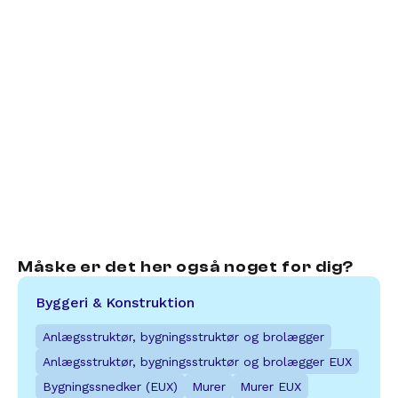
Vil du læse endnu mere om 
uddannelsen?
Find mere information om uddannelsen, 
fagene og dine muligheder på UG.
Læs mere
Måske er det her også noget for dig?
Byggeri & Konstruktion
Anlægsstruktør, bygningsstruktør og brolægger
Anlægsstruktør, bygningsstruktør og brolægger EUX
Bygningssnedker (EUX)
Murer
Murer EUX