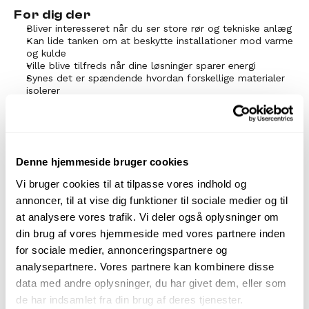
For dig der
Bliver interesseret når du ser store rør og tekniske anlæg
Kan lide tanken om at beskytte installationer mod varme 
og kulde
Ville blive tilfreds når dine løsninger sparer energi
Synes det er spændende hvordan forskellige materialer 
isolerer
Sætter pris på både learning by doing og boglige fag
Citater
"Jeg elsker at skabe og bygge ting, 
Denne hjemmeside bruger cookies
og at have frihed under ansvar."
Vi bruger cookies til at tilpasse vores indhold og
– Patrick
annoncer, til at vise dig funktioner til sociale medier og til
at analysere vores trafik. Vi deler også oplysninger om
din brug af vores hjemmeside med vores partnere inden
for sociale medier, annonceringspartnere og
Spor
analysepartnere. Vores partnere kan kombinere disse
data med andre oplysninger, du har givet dem, eller som
Teknisk Isolatør (Eux)
3 år
+ 6 Mdr
de har indsamlet fra din brug af deres tjenester.