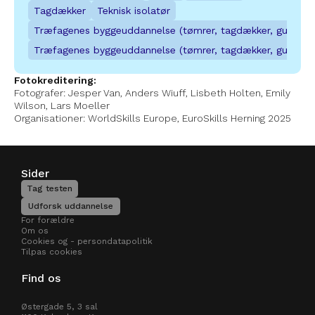
Tagdækker
Teknisk isolatør
Træfagenes byggeuddannelse (tømrer, tagdækker, gulvlæg
Træfagenes byggeuddannelse (tømrer, tagdækker, gulvlæg
Fotokreditering:
Fotografer: Jesper Van, Anders Wiuff, Lisbeth Holten, Emily 
Wilson, Lars Moeller
Organisationer: WorldSkills Europe, EuroSkills Herning 2025
Sider
Tag testen
Udforsk uddannelse
For forældre
Om os
Cookies og - persondatapolitik
Tilpas cookies
Find os
Østergade 5, 3 sal 