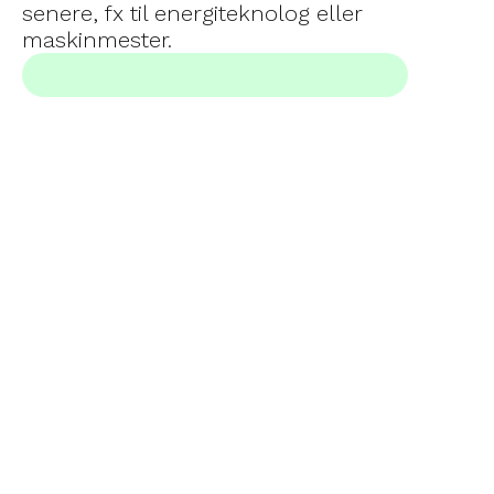
senere, fx til energiteknolog eller 
maskinmester.
KØNSFORDELING
6% af de studerende er kvinder