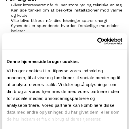
Bliver interesseret når du ser store rør og tekniske anlæg
Kan lide tanken om at beskytte installationer mod varme 
og kulde
Ville blive tilfreds når dine løsninger sparer energi
Synes det er spændende hvordan forskellige materialer 
isolerer
Citater
"Jeg elsker at skabe og bygge ting, 
og at have frihed under ansvar."
Denne hjemmeside bruger cookies
– Patrick
Vi bruger cookies til at tilpasse vores indhold og
annoncer, til at vise dig funktioner til sociale medier og til
at analysere vores trafik. Vi deler også oplysninger om
din brug af vores hjemmeside med vores partnere inden
Spor
for sociale medier, annonceringspartnere og
analysepartnere. Vores partnere kan kombinere disse
Teknisk Isolatør
3 år
+ 9 Mdr
data med andre oplysninger, du har givet dem, eller som
de har indsamlet fra din brug af deres tjenester.
Jobs