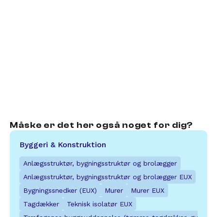
Vil du læse endnu mere om 
uddannelsen?
Find mere information om uddannelsen, 
fagene og dine muligheder på UG.
Læs mere
Måske er det her også noget for dig?
Byggeri & Konstruktion
Anlægsstruktør, bygningsstruktør og brolægger
Anlægsstruktør, bygningsstruktør og brolægger EUX
Bygningssnedker (EUX)
Murer
Murer EUX
Tagdækker
Teknisk isolatør EUX