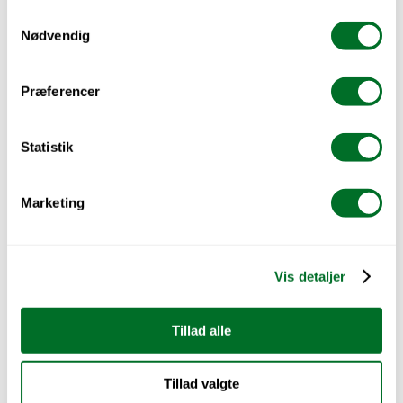
Teknisk isolatør
Samtykkevalg
Nødvendig
Gå til optagelse.dk
Præferencer
Statistik
Din vej gennem uddannelsen
En erhvervsuddannelse er bygget op i trin, så du kan 
tage det ét skridt ad gangen. Du starter med 
Marketing
Grundforløb 1
 hvis du kommer direkte fra 
folkeskolen, og fortsætter videre til 
Grundforløb 2
+
Hovedforløb
. Hvis du kommer fra en gymnasial 
uddannelse eller FGU starter du direkte på 
Vis detaljer
Grundforløb 2.
Herunder kan du se, hvordan forløbet er delt op, og 
Tillad alle
hvilke skoler der udbyder de forskellige trin.
Tillad valgte