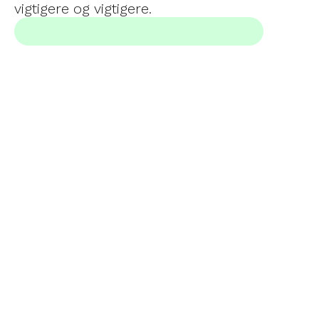
vigtigere og vigtigere.
KØNSFORDELING
6% af de studerende er kvinder