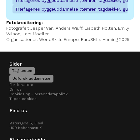
Træfagenes byggeuddannelse (tømrer, tagdækker, gulvlæg
Træfagenes byggeuddannelse (tømrer, tagdækker, gulvlæg
Fotokreditering:
Fotografer: Jesper Van, Anders Wiuff, Lisbeth Holten, Emily 
Wilson, Lars Moeller
Organisationer: WorldSkills Europe, EuroSkills Herning 2025
Sider
Tag testen
Udforsk uddannelse
For forældre
Om os
Cookies og - persondatapolitik
Tilpas cookies
Find os
Østergade 5, 3 sal 
1100 København K 
Et samarbejde