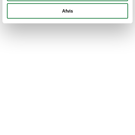
Er du i tvivl om, hvor du skal 
Afvis
starte?
Tal med en vejleder og få hjælp til at 
finde ud af, hvad der giver mening for 
dig.
Spørg en vejleder
Bor du langt 
væk fra uddannelsen?
Nogle uddannelser tilbyder skolehjem 
med både bolig og fællesskab tæt på 
skolen.
Læs mere