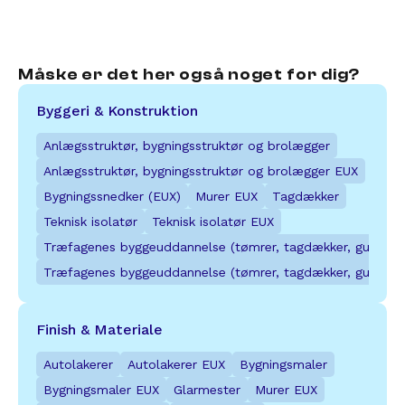
Svendborg Erhvervsskole & - Gymnasier, 
EUC Syd, Hilmar Finsens Gade
Porthusvej
Måske er det her også noget for dig?
Sydjylland
Fyn
Byggeri & Konstruktion
EUC Syd, Plantagevej
Anlægsstruktør, bygningsstruktør og brolægger
Syddansk Erhvervsskole, Boulevarden 36
Sydjylland
Anlægsstruktør, bygningsstruktør og brolægger EUX
Sydjylland
Bygningssnedker (EUX)
Murer EUX
Tagdækker
Teknisk isolatør
Teknisk isolatør EUX
EUC Syd, Stegholt
Syddansk Erhvervsskole, Risingsvej
Træfagenes byggeuddannelse (tømrer, tagdækker, gulvlæg
Sydjylland
Træfagenes byggeuddannelse (tømrer, tagdækker, gulvlæg
Fyn
Herningsholm Erhvervsskole, 
Finish & Materiale
Tradium, Tekniske erhvervsuddannelser, VA
Erhvervsuddannelser Herning
Autolakerer
Autolakerer EUX
Bygningsmaler
Østjylland
Vestjylland
Bygningsmaler EUX
Glarmester
Murer EUX