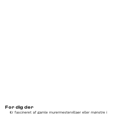
GENNEMSNITSALDER VED START
21 år
MÅNEDSLØN
34.000
Gennemsnit for nyuddannede
For dig der
Er fascineret af gamle murermestervillaer eller mønstre i 