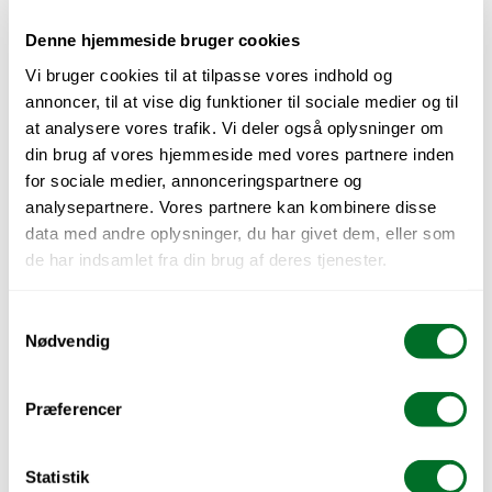
klasse. Her får du mulighed for at prøve 
forskellige fag og finde ud af, hvad der 
Denne hjemmeside bruger cookies
interesserer dig, før du vælger retning.
Vi bruger cookies til at tilpasse vores indhold og
annoncer, til at vise dig funktioner til sociale medier og til
AARHUS TECH
at analysere vores trafik. Vi deler også oplysninger om
din brug af vores hjemmeside med vores partnere inden
Østjylland
for sociale medier, annonceringspartnere og
analysepartnere. Vores partnere kan kombinere disse
data med andre oplysninger, du har givet dem, eller som
EUC Nordvest - Erhvervsuddannelser, 
Thisted/Bjørnevej
de har indsamlet fra din brug af deres tjenester.
Nordjylland
Samtykkevalg
Nødvendig
EUC Sjælland, Køge Afdeling
Københavns Omegn
Præferencer
Statistik
EUC Sjælland, Næstved - Jagtvej