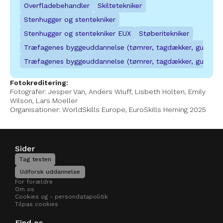
Overfladebehandler
Skiltetekniker
U/NORD Hillerød, Milnersvej
Himmerlands Erhvervs- og 
Stenhugger og stentekniker
Gymnasieuddannelser, Aars afdeling
Nordsjælland
Stenhugger og stentekniker EUX
Støberitekniker
Nordjylland
Træfagenes byggeuddannelse (tømrer, tagdækker, gulvlæg
Træfagenes byggeuddannelse (tømrer, tagdækker, gulvlæg
ZBC Slagelse (Selandia)
Himmerlands Erhvervs- og 
Østsjælland
Fotokreditering:
Gymnasieuddannelser, Hobro
Fotografer: Jesper Van, Anders Wiuff, Lisbeth Holten, Emily 
Wilson, Lars Moeller
Nordjylland
Organisationer: WorldSkills Europe, EuroSkills Herning 2025
Københavns Professionshøjskole - Campus 
Bornholm
Sider
Tag testen
Bornholm
Udforsk uddannelse
For forældre
Om os
Cookies og - persondatapolitik
Learnmark Tech
Tilpas cookies
Østjylland
Find os