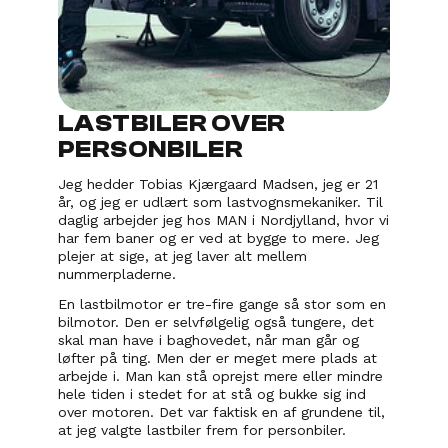
LASTBILER OVER 
PERSONBILER
Jeg hedder Tobias Kjærgaard Madsen, jeg er 21 
år, og jeg er udlært som lastvognsmekaniker. Til 
daglig arbejder jeg hos MAN i Nordjylland, hvor vi 
har fem baner og er ved at bygge to mere. Jeg 
plejer at sige, at jeg laver alt mellem 
nummerpladerne.
En lastbilmotor er tre-fire gange så stor som en 
bilmotor. Den er selvfølgelig også tungere, det 
skal man have i baghovedet, når man går og 
løfter på ting. Men der er meget mere plads at 
arbejde i. Man kan stå oprejst mere eller mindre 
hele tiden i stedet for at stå og bukke sig ind 
over motoren. Det var faktisk en af grundene til, 
at jeg valgte lastbiler frem for personbiler.