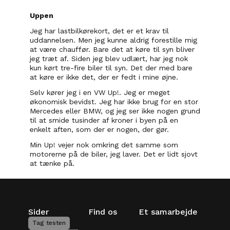
Uppen
Jeg har lastbilkørekort, det er et krav til 
uddannelsen. Men jeg kunne aldrig forestille mig 
at være chauffør. Bare det at køre til syn bliver 
jeg træt af. Siden jeg blev udlært, har jeg nok 
kun kørt tre-fire biler til syn. Det der med bare 
at køre er ikke det, der er fedt i mine øjne.
Selv kører jeg i en VW Up!. Jeg er meget 
økonomisk bevidst. Jeg har ikke brug for en stor 
Mercedes eller BMW, og jeg ser ikke nogen grund 
til at smide tusinder af kroner i byen på en 
enkelt aften, som der er nogen, der gør.
Min Up! vejer nok omkring det samme som 
motorerne på de biler, jeg laver. Det er lidt sjovt 
at tænke på.
Sider
Find os
Et samarbejde
Tag testen