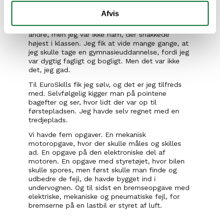
Sølv
Afvis
I folkeskolen var jeg den lidt introverte, generte 
type. Jeg var god og prøvede at hjælpe alle 
andre, men jeg var ikke ham, der snakkede 
højest i klassen. Jeg fik at vide mange gange, at 
jeg skulle tage en gymnasieuddannelse, fordi jeg 
var dygtig fagligt og bogligt. Men det var ikke 
det, jeg gad.
Til EuroSkills fik jeg sølv, og det er jeg tilfreds 
med. Selvfølgelig kigger man på pointene 
bagefter og ser, hvor lidt der var op til 
førstepladsen. Jeg havde selv regnet med en 
tredjeplads.
Vi havde fem opgaver. En mekanisk 
motoropgave, hvor der skulle måles og skilles 
ad. En opgave på den elektroniske del af 
motoren. En opgave med styretøjet, hvor bilen 
skulle spores, men først skulle man finde og 
udbedre de fejl, de havde bygget ind i 
undervognen. Og til sidst en bremseopgave med 
elektriske, mekaniske og pneumatiske fejl, for 
bremserne på en lastbil er styret af luft.