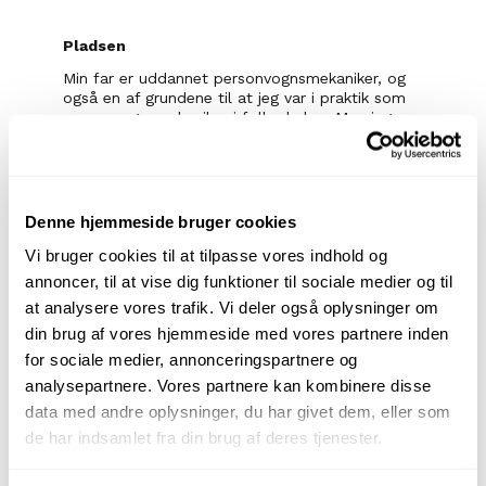
Pladsen
Min far er uddannet personvognsmekaniker, og 
også en af grundene til at jeg var i praktik som 
personvognsmekaniker i folkeskolen. Men jeg 
syntes, det var lidt småt. Der var ikke så god 
plads. Så kom jeg ud i praktik som 
lastvognsmekaniker på grundforløbet, og det var 
bare federe.
Denne hjemmeside bruger cookies
Der er også noget andet ved lastbiler. På et 
almindeligt værksted ved man, hvad man skal 
Vi bruger cookies til at tilpasse vores indhold og
lave en måned frem, fordi kunderne booker i 
annoncer, til at vise dig funktioner til sociale medier og til
god tid. Hos os ved jeg ikke, hvad jeg skal lave i 
morgen. Kunderne ringer på dagen, fordi de skal 
at analysere vores trafik. Vi deler også oplysninger om
køre nu – de skulle helst have kørt for en time 
din brug af vores hjemmeside med vores partnere inden
siden. Der er mange dage, hvor man bliver en 
for sociale medier, annonceringspartnere og
time ekstra for at gøre noget færdigt, så kunden 
kan komme videre. For når lastbilen holder på 
analysepartnere. Vores partnere kan kombinere disse
værkstedet, taber han penge. Ikke bare på 
data med andre oplysninger, du har givet dem, eller som
reparationen, men også fordi han ikke kan køre 
de har indsamlet fra din brug af deres tjenester.
varer ud.
MAN producerede i øvrigt verdens første 