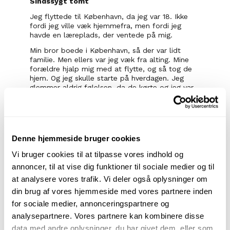
Sindssygt tomt
Jeg flyttede til København, da jeg var 18. Ikke 
fordi jeg ville væk hjemmefra, men fordi jeg 
havde en læreplads, der ventede på mig.
Min bror boede i København, så der var lidt 
familie. Men ellers var jeg væk fra alting. Mine 
forældre hjalp mig med at flytte, og så tog de 
hjem. Og jeg skulle starte på hverdagen. Jeg 
glemmer aldrig følelsen, da de kørte og jeg var 
helt alene. Det var sindssygt tomt. Jeg er god til 
at være i mit eget selskab, men det var 
mærkeligt. Nu starter voksenlivet, tænkte jeg. 
Det var et forældrekøb, jeg flyttede ind i. Ikke 
Denne hjemmeside bruger cookies
den største og ikke midt i København, men jeg 
er privilegeret. Nu, fem år efter, har jeg købt den 
Vi bruger cookies til at tilpasse vores indhold og
selv.
annoncer, til at vise dig funktioner til sociale medier og til
Det lyder som om jeg er meget voksen. Det er 
at analysere vores trafik. Vi deler også oplysninger om
jeg også. Jeg har altid været målrettet.
din brug af vores hjemmeside med vores partnere inden
Men der er nogle punkter, hvor jeg stadig er et 
for sociale medier, annonceringspartnere og
barn. Det er hemmeligt. Jeg kan dog afsløre, at 
analysepartnere. Vores partnere kan kombinere disse
jeg elsker at se Disney-film. Og når jeg er 
hjemme hos far og mor, giver jeg helt slip og 
data med andre oplysninger, du har givet dem, eller som