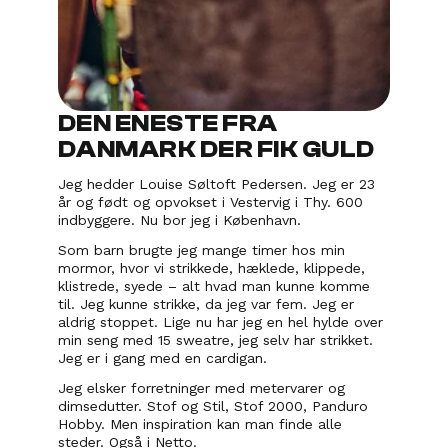
DEN ENESTE FRA 
DANMARK DER FIK GULD
Jeg hedder Louise Søltoft Pedersen. Jeg er 23 
år og født og opvokset i Vestervig i Thy. 600 
indbyggere. Nu bor jeg i København.
Som barn brugte jeg mange timer hos min 
mormor, hvor vi strikkede, hæklede, klippede, 
klistrede, syede – alt hvad man kunne komme 
til. Jeg kunne strikke, da jeg var fem. Jeg er 
aldrig stoppet. Lige nu har jeg en hel hylde over 
min seng med 15 sweatre, jeg selv har strikket. 
Jeg er i gang med en cardigan.
Jeg elsker forretninger med metervarer og 
dimsedutter. Stof og Stil, Stof 2000, Panduro 
Hobby. Men inspiration kan man finde alle 
steder. Også i Netto.