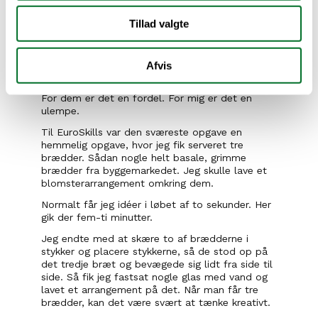
Jeg kan ikke dufte blomster længere
Tillad valgte
Ulempen ved mit erhverv er, at jeg ikke kan dufte 
blomsterne. Vi står i dem hver dag. Vi bliver 
immune, ligesom fiskehandlere ikke kan dufte 
Afvis
fisken.
For dem er det en fordel. For mig er det en 
ulempe.
Til EuroSkills var den sværeste opgave en 
hemmelig opgave, hvor jeg fik serveret tre 
brædder. Sådan nogle helt basale, grimme 
brædder fra byggemarkedet. Jeg skulle lave et 
blomsterarrangement omkring dem.
Normalt får jeg idéer i løbet af to sekunder. Her 
gik der fem-ti minutter.
Jeg endte med at skære to af brædderne i 
stykker og placere stykkerne, så de stod op på 
det tredje bræt og bevægede sig lidt fra side til 
side. Så fik jeg fastsat nogle glas med vand og 
lavet et arrangement på det. Når man får tre 
brædder, kan det være svært at tænke kreativt.