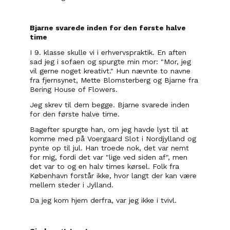
Bjarne svarede inden for den første halve 
time
I 9. klasse skulle vi i erhvervspraktik. En aften 
sad jeg i sofaen og spurgte min mor: "Mor, jeg 
vil gerne noget kreativt." Hun nævnte to navne 
fra fjernsynet, Mette Blomsterberg og Bjarne fra 
Bering House of Flowers.
Jeg skrev til dem begge. Bjarne svarede inden 
for den første halve time.
Bagefter spurgte han, om jeg havde lyst til at 
komme med på Voergaard Slot i Nordjylland og 
pynte op til jul. Han troede nok, det var nemt 
for mig, fordi det var "lige ved siden af", men 
det var to og en halv times kørsel. Folk fra 
København forstår ikke, hvor langt der kan være 
mellem steder i Jylland.
Da jeg kom hjem derfra, var jeg ikke i tvivl.