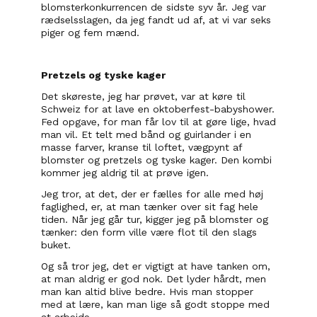
blomsterkonkurrencen de sidste syv år. Jeg var 
rædselsslagen, da jeg fandt ud af, at vi var seks 
piger og fem mænd.
Pretzels og tyske kager
Det skøreste, jeg har prøvet, var at køre til 
Schweiz for at lave en oktoberfest-babyshower. 
Fed opgave, for man får lov til at gøre lige, hvad 
man vil. Et telt med bånd og guirlander i en 
masse farver, kranse til loftet, vægpynt af 
blomster og pretzels og tyske kager. Den kombi 
kommer jeg aldrig til at prøve igen.
Jeg tror, at det, der er fælles for alle med høj 
faglighed, er, at man tænker over sit fag hele 
tiden. Når jeg går tur, kigger jeg på blomster og 
tænker: den form ville være flot til den slags 
buket.
Og så tror jeg, det er vigtigt at have tanken om, 
at man aldrig er god nok. Det lyder hårdt, men 
man kan altid blive bedre. Hvis man stopper 
med at lære, kan man lige så godt stoppe med 