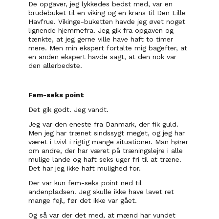
De opgaver, jeg lykkedes bedst med, var en 
brudebuket til en viking og en krans til Den Lille 
Havfrue. Vikinge-buketten havde jeg øvet noget 
lignende hjemmefra. Jeg gik fra opgaven og 
tænkte, at jeg gerne ville have haft to timer 
mere. Men min ekspert fortalte mig bagefter, at 
en anden ekspert havde sagt, at den nok var 
den allerbedste.
Fem-seks point
Det gik godt. Jeg vandt.
Jeg var den eneste fra Danmark, der fik guld. 
Men jeg har trænet sindssygt meget, og jeg har 
været i tvivl i rigtig mange situationer. Man hører 
om andre, der har været på træningslejre i alle 
mulige lande og haft seks uger fri til at træne. 
Det har jeg ikke haft mulighed for.
Der var kun fem-seks point ned til 
andenpladsen. Jeg skulle ikke have lavet ret 
mange fejl, før det ikke var gået.
Og så var der det med, at mænd har vundet 