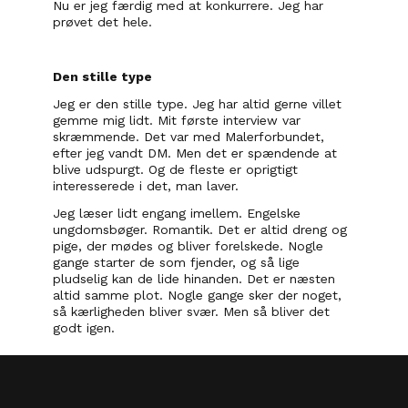
Nu er jeg færdig med at konkurrere. Jeg har 
prøvet det hele.
Den stille type
Jeg er den stille type. Jeg har altid gerne villet 
gemme mig lidt. Mit første interview var 
skræmmende. Det var med Malerforbundet, 
efter jeg vandt DM. Men det er spændende at 
blive udspurgt. Og de fleste er oprigtigt 
interesserede i det, man laver.
Jeg læser lidt engang imellem. Engelske 
ungdomsbøger. Romantik. Det er altid dreng og 
pige, der mødes og bliver forelskede. Nogle 
gange starter de som fjender, og så lige 
pludselig kan de lide hinanden. Det er næsten 
altid samme plot. Nogle gange sker der noget, 
så kærligheden bliver svær. Men så bliver det 
godt igen.