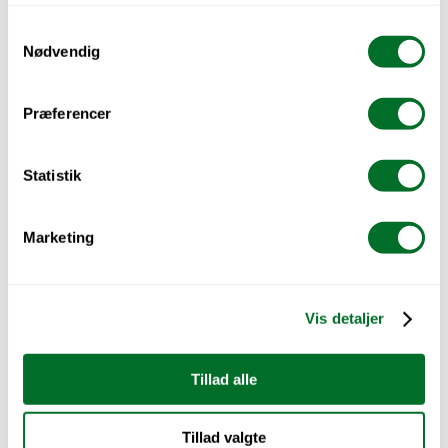
I konkurrencer skal vi male døre, mens de står 
lodret. Det er strengt forbudt at lægge dem 
Samtykkevalg
ned. Men man kan godt undgå løbespor, også 
Nødvendig
når døren står lodret. Det kræver bare, at man 
er dygtig. Hvis man lægger laget tyndt nok på, 
bliver det godt.
Præferencer
En rar tilstand
Statistik
Grøn synes jeg er flottest. Det er også blevet 
mere moderne på det sidste. Men jeg prøver 
ikke at påvirke kunderne. Jeg er jo kun lærling.
Marketing
Farver er klart sjovere end hvidt.
Hvad tænker jeg på, når jeg maler? Lidt 
forskelligt. Når jeg laver fine dekorationer 
koncentrerer jeg mig. Men ellers slår jeg bare 
Vis detaljer
hjernen lidt fra, især på de større flader. Det er 
en rar tilstand at være i.
Tillad alle
Vi starter med at beskære, altså tage kanten. Og 
så tager vi de store flader. De går dejligt hurtigt, 
og så kan man se, at der sker noget.
Tillad valgte