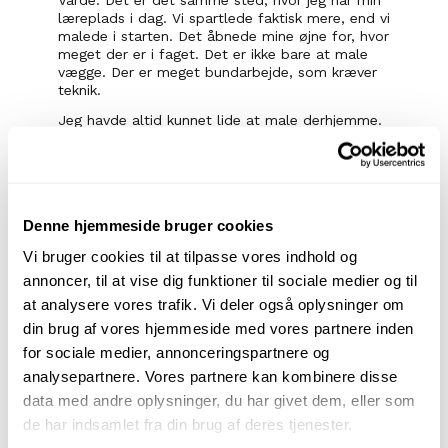
Varde. Det er det samme sted, hvor jeg har min 
læreplads i dag. Vi spartlede faktisk mere, end vi 
malede i starten. Det åbnede mine øjne for, hvor 
meget der er i faget. Det er ikke bare at male 
vægge. Der er meget bundarbejde, som kræver 
teknik.
Jeg havde altid kunnet lide at male derhjemme. 
Hvis vi skulle male noget, ville jeg gerne hjælpe 
til. Så interessen har nok altid været der. Men 
først da jeg stod i praktikken, vidste jeg det med 
sikkerhed.
Denne hjemmeside bruger cookies
Løbespor
Vi bruger cookies til at tilpasse vores indhold og
annoncer, til at vise dig funktioner til sociale medier og til
Det fede ved mit fag er, at jeg selv kan se, om 
jeg har lavet noget godt eller dårligt. Jeg 
at analysere vores trafik. Vi deler også oplysninger om
behøver ikke at få det at vide af andre. Hvis der 
din brug af vores hjemmeside med vores partnere inden
er løbespor, så har jeg ikke gjort det godt nok.
for sociale medier, annonceringspartnere og
Løbespor er det, jeg har det værst med. Det er 
analysepartnere. Vores partnere kan kombinere disse
totalt kriminelt at have dem i sit træværk. Det 
data med andre oplysninger, du har givet dem, eller som
sker, hvis man får et for tykt lag maling på, så 
det ikke kan tørre ordentligt. 
de har indsamlet fra din brug af deres tjenester.