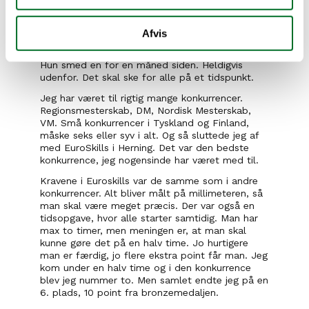
Bøtten
Afvis
Jeg har aldrig tabt en bøtte maling. Men det 
sker sikkert en dag. Vi har lige fået en ny lærling. 
Hun smed en for en måned siden. Heldigvis 
udenfor. Det skal ske for alle på et tidspunkt.
Jeg har været til rigtig mange konkurrencer. 
Regionsmesterskab, DM, Nordisk Mesterskab, 
VM. Små konkurrencer i Tyskland og Finland, 
måske seks eller syv i alt. Og så sluttede jeg af 
med EuroSkills i Herning. Det var den bedste 
konkurrence, jeg nogensinde har været med til.
Kravene i Euroskills var de samme som i andre 
konkurrencer. Alt bliver målt på millimeteren, så 
man skal være meget præcis. Der var også en 
tidsopgave, hvor alle starter samtidig. Man har 
max to timer, men meningen er, at man skal 
kunne gøre det på en halv time. Jo hurtigere 
man er færdig, jo flere ekstra point får man. Jeg 
kom under en halv time og i den konkurrence 
blev jeg nummer to. Men samlet endte jeg på en 
6. plads, 10 point fra bronzemedaljen.