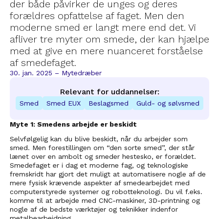
der både påvirker de unges og deres
forældres opfattelse af faget. Men den
moderne smed er langt mere end det. Vi
afliver tre myter om smede, der kan hjælpe
med at give en mere nuanceret forståelse
af smedefaget.
30. jan. 2025 –
 Mytedræber 
Relevant for uddannelser:
Smed
Smed EUX
Beslagsmed
Guld- og sølvsmed
Myte 1: Smedens arbejde er beskidt
Selvfølgelig kan du blive beskidt, når du arbejder som 
smed. Men forestillingen om “den sorte smed”, der står 
lænet over en ambolt og smeder hestesko, er forældet. 
Smedefaget er i dag et moderne fag, og teknologiske 
fremskridt har gjort det muligt at automatisere nogle af de 
mere fysisk krævende aspekter af smedearbejdet med 
computerstyrede systemer og robotteknologi. Du vil f.eks. 
komme til at arbejde med CNC-maskiner, 3D-printning og 
nogle af de bedste værktøjer og teknikker indenfor 
metalbearbejdning.