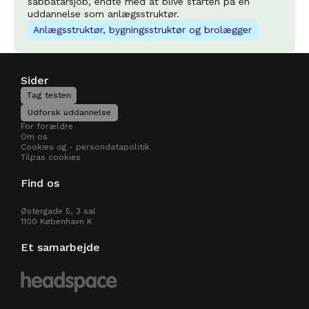
sabbatårsjob, endte med at blive starten på en 
uddannelse som anlægsstruktør.
Anlægsstruktør, bygningsstruktør og brolægger
Sider
Tag testen
Udforsk uddannelse
For forældre
Om os
Cookies og - persondatapolitik
Tilpas cookies
Find os
Østergade 5, 3 sal 
1100 København K 
Et samarbejde