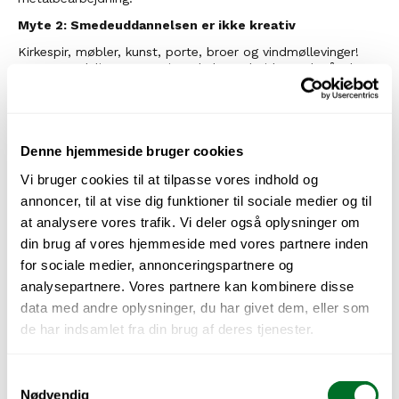
Myte 2: Smedeuddannelsen er ikke kreativ
Kirkespir, møbler, kunst, porte, broer og vindmøllevinger! 
Der er uendeligt mange ting, du kan arbejde med, når du er 
uddannet smed. Det bliver du klædt på til på 
smedeuddannelsen, der i dag er en moderne 
erhvervsuddannelse, der kombinerer kreativitet og 
håndværk. Du bliver altså både undervist i traditionelle 
smedeteknikker såsom svejsning, smedning og 
Denne hjemmeside bruger cookies
metalbearbejdning, men lærer også at udfolde dig kreativt 
Vi bruger cookies til at tilpasse vores indhold og
med design og konstruktion.
annoncer, til at vise dig funktioner til sociale medier og til
Myte 3: Smedens arbejde er fastlåst
at analysere vores trafik. Vi deler også oplysninger om
Smedeuddannelsen giver en bred vifte af 
din brug af vores hjemmeside med vores partnere inden
specialiseringsmuligheder, så du kan fordybe dig i det, der 
for sociale medier, annonceringspartnere og
interesserer dig mest. Derudover har du mulighed for at 
videreuddanne dig i forskellige retninger, f.eks. til 
analysepartnere. Vores partnere kan kombinere disse
energiteknolog eller produktionsteknolog. Uddannelsen er 
data med andre oplysninger, du har givet dem, eller som
struktureret som en kombination af skoleophold og 
de har indsamlet fra din brug af deres tjenester.
praktikforløb, som du også har mulighed for at gennemføre 
i udlandet! Der er også gode muligheder for at arbejde som 
smed i udlandet, hvor smede er i høj kurs, ligesom de er i 
Samtykkevalg
Danmark, hvor de bl.a. spiller en afgørende rolle i den 
grønne omstilling.
Nødvendig